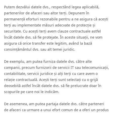
Putem dezvălui datele dvs., respectând legea aplicabilă,
partenerilor de afaceri sau altor terți. Depunem în
permanență eforturi rezonabile pentru a ne asigura că acești
terți au implementate măsuri adecvate de protecție și
securitate. Cu acești terți avem clauze contractuale astfel
încât datele dvs. să fie protejate. În aceste situații, ne vom
asigura că orice transfer este legitim, având la bază
consimțământul dvs. sau alt temei juridic.
De exemplu, am putea furniza datele dvs. către alte
companii, precum furnizorii de servicii IT sau telecomunicații,
contabilitate, servicii juridice și alți terți cu care avem o
relație contractuală. Acești terți sunt selectați cu o grijă
deosebită astfel încât datele dvs. să fie prelucrate doar în
scopurile pe care noi le indicăm.
De asemenea, am putea partaja datele dvs. către parteneri
de afaceri ca urmare a unui efort comun de a oferi un produs