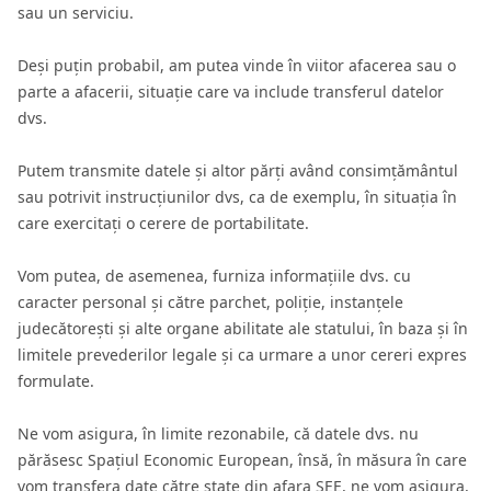
sau un serviciu.
Deși puțin probabil, am putea vinde în viitor afacerea sau o
parte a afacerii, situație care va include transferul datelor
dvs.
Putem transmite datele și altor părți având consimțământul
sau potrivit instrucțiunilor dvs, ca de exemplu, în situația în
care exercitați o cerere de portabilitate.
Vom putea, de asemenea, furniza informațiile dvs. cu
caracter personal și către parchet, poliție, instanțele
judecătorești și alte organe abilitate ale statului, în baza și în
limitele prevederilor legale și ca urmare a unor cereri expres
formulate.
Ne vom asigura, în limite rezonabile, că datele dvs. nu
părăsesc Spațiul Economic European, însă, în măsura în care
vom transfera date către state din afara SEE, ne vom asigura,