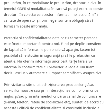
prelucrăm, în ce modalitate le prelucrăm, drepturile dvs. în
temeiul GDPR și modalitatea în care vă puteți exercita aceste
drepturi. În colectarea acestor informații, noi acționăm în
calitate de operator și, prin lege, suntem obligați să vă
furnizăm aceste informații.
Protecția și confidențialitatea datelor cu caracter personal
este foarte importantă pentru noi. Fiind pe deplin conștienți
de faptul că informațiile personale vă aparțin, facem tot
posibilul să le stocăm în siguranță și să le prelucrăm cu
atenție. Nu oferim informații unor părți terțe fără a vă
informa în conformitate cu prevederile legale. Nu luăm
decizii exclusiv automate cu impact semnificativ asupra dvs.
Prin vizitarea site-ului, achiziționarea produselor și/sau
serviciilor noastre sau prin interacțiunea cu noi prin orice
mijloc și/sau prin intermediul oricărui canal de comunicare
(e-mail, telefon, rețele de socializare etc), sunteți de acord cu
această Politică de confidențialitate și consimțiți inclusiv la