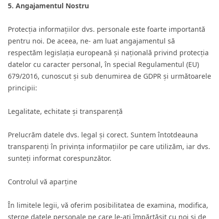
5. Angajamentul Nostru
Protecția informațiilor dvs. personale este foarte importantă
pentru noi. De aceea, ne- am luat angajamentul să
respectăm legislația europeană și națională privind protecția
datelor cu caracter personal, în special Regulamentul (EU)
679/2016, cunoscut și sub denumirea de GDPR și următoarele
principii:
Legalitate, echitate și transparență
Prelucrăm datele dvs. legal și corect. Suntem întotdeauna
transparenți în privința informațiilor pe care utilizăm, iar dvs.
sunteți informat corespunzător.
Controlul vă aparține
În limitele legii, vă oferim posibilitatea de examina, modifica,
șterge datele personale pe care le-ați împărtășit cu noi și de