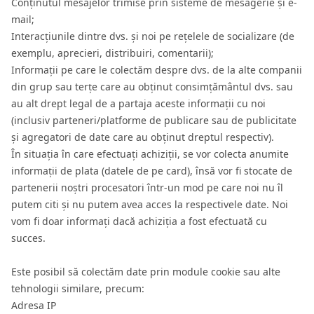
Conținutul mesajelor trimise prin sisteme de mesagerie și e-
mail;
Interacțiunile dintre dvs. și noi pe rețelele de socializare (de
exemplu, aprecieri, distribuiri, comentarii);
Informații pe care le colectăm despre dvs. de la alte companii
din grup sau terțe care au obținut consimțământul dvs. sau
au alt drept legal de a partaja aceste informații cu noi
(inclusiv parteneri/platforme de publicare sau de publicitate
și agregatori de date care au obținut dreptul respectiv).
În situația în care efectuați achiziții, se vor colecta anumite
informații de plata (datele de pe card), însă vor fi stocate de
partenerii noștri procesatori într-un mod pe care noi nu îl
putem citi și nu putem avea acces la respectivele date. Noi
vom fi doar informați dacă achiziția a fost efectuată cu
succes.
Este posibil să colectăm date prin module cookie sau alte
tehnologii similare, precum:
Adresa IP